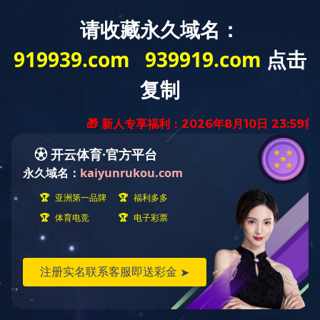
返 回
菜 单
组织结构
公司概况
组织结构
业务板块
企业文化